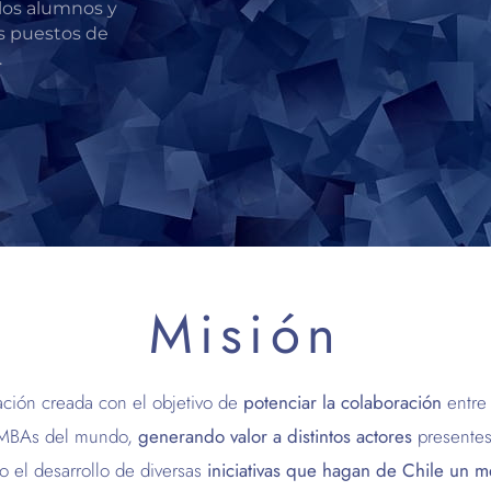
los alumnos y
s puestos de
.
Misión
ción creada con el objetivo de
potenciar la colaboración
entre 
s MBAs del mundo,
generando valor a distintos actores
presentes
do el desarrollo de diversas
iniciativas que hagan de Chile un me