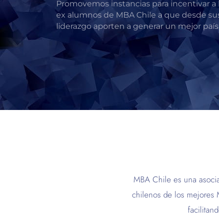
Promovemos instancias para incentivar a 
ex alumnos de MBA Chile a que desde su
liderazgo aporten a generar un mejor país
MBA Chile es una asocia
chilenos de los mejore
facilitan