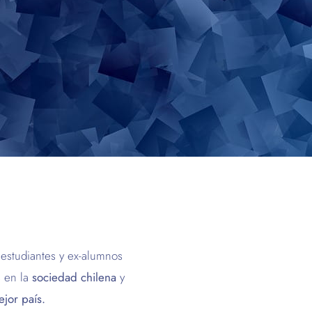
estudiantes y ex-alumnos
 en la
sociedad chilena
y
jor país.