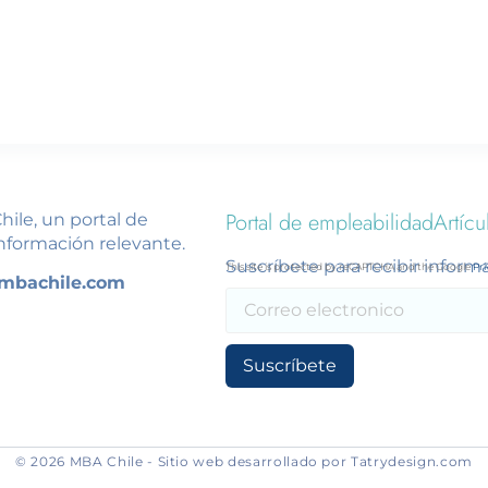
Portal de empleabilidad
Artícu
ile, un portal de
nformación relevante.
Suscríbete para recibir infor
This site is protected by reCAPTCHA and the Google
Pri
mbachile.com
Suscríbete
© 2026 MBA Chile - Sitio web desarrollado por Tatrydesign.com