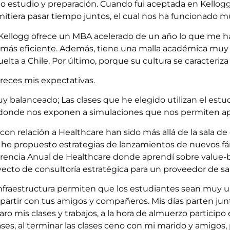
o estudio y preparación. Cuando fui aceptada en Kello
mitiera pasar tiempo juntos, el cual nos ha funcionado m
 Kellogg ofrece un MBA acelerado de un año lo que me h
 más eficiente. Además, tiene una malla académica muy 
elta a Chile. Por último, porque su cultura se caracteriza
eces mis expectativas.
uy balanceado; Las clases que he elegido utilizan el estu
 donde nos exponen a simulaciones que nos permiten a
con relación a Healthcare han sido más allá de la sala de
he propuesto estrategias de lanzamientos de nuevos 
ferencia Anual de Healthcare donde aprendí sobre value-b
ecto de consultoría estratégica para un proveedor de sa
infraestructura permiten que los estudiantes sean muy u
rtir con tus amigos y compañeros. Mis días parten jun
o mis clases y trabajos, a la hora de almuerzo particip
es, al terminar las clases ceno con mi marido y amigos, 