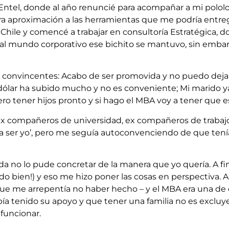
 Entel, donde al año renuncié para acompañar a mi polol
a aproximación a las herramientas que me podría entre
ile y comencé a trabajar en consultoría Estratégica, d
r al mundo corporativo ese bichito se mantuvo, sin emba
 convincentes: Acabo de ser promovida y no puedo dejar
l dólar ha subido mucho y no es conveniente; Mi marido 
ero tener hijos pronto y si hago el MBA voy a tener que
x compañeros de universidad, ex compañeros de trabajo i
 ser yo’, pero me seguía autoconvenciendo de que tenía 
 no lo pude concretar de la manera que yo quería. A fi
odo bien!) y eso me hizo poner las cosas en perspectiva.
 que me arrepentía no haber hecho – y el MBA era una de
 tenido su apoyo y que tener una familia no es excluyen
funcionar.