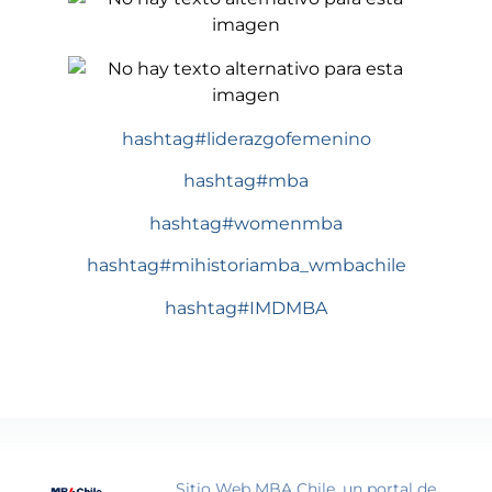
hashtag#liderazgofemenino
hashtag#mba
hashtag#womenmba
hashtag#mihistoriamba_wmbachile
hashtag#IMDMBA
Sitio Web MBA Chile, un portal de