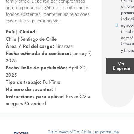
family office. Debe realizar compromisos
chilen
anuales por sobre u$50mm; monitorear los
presen
fondos existentes, mantener las relaciones
industr
existentes y generar nuevas.
agrícol
inmobil
País | Ciudad:
aeronáu
Chile | Santiago de Chile
infraes
Área / Rol del cargo:
Finanzas
y finan
Fecha estimada de comienzo:
January 7,
2025
Ver
Fecha limite de postulación:
April 30,
Empresa
2025
Tipo de trabajo:
Full-Time
Número de vacantes:
1
Instrucciones para aplicar:
Enviar CV a
nnoguera@cverde.cl
Sitio Web MBA Chile, un portal de