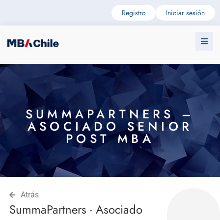
Registro
Iniciar sesión
SUMMAPARTNERS –
ASOCIADO SENIOR
POST MBA
Atrás
SummaPartners - Asociado