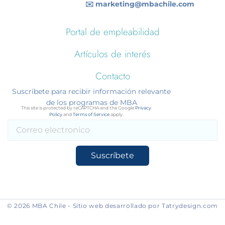
✉️ marketing@mbachile.com
Portal de empleabilidad
Artículos de interés
Contacto
Suscríbete para recibir información relevante
de los programas de MBA
This site is protected by reCAPTCHA and the Google
Privacy
Policy
and
Terms of Service
apply.
Suscríbete
© 2026 MBA Chile - Sitio web desarrollado por Tatrydesign.com