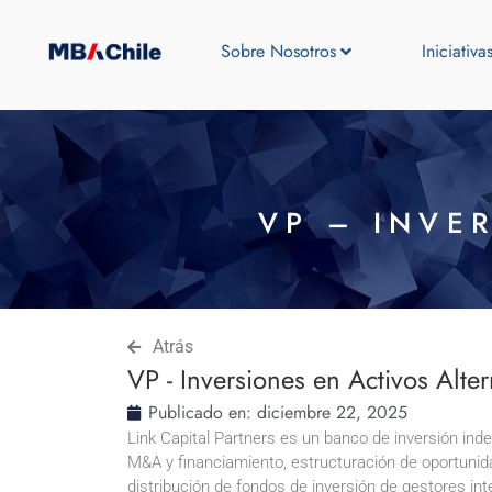
Sobre Nosotros
Iniciativa
VP – INVE
Atrás
VP - Inversiones en Activos Alter
Publicado en:
diciembre 22, 2025
Link Capital Partners es un banco de inversión ind
M&A y financiamiento, estructuración de oportunida
distribución de fondos de inversión de gestores int